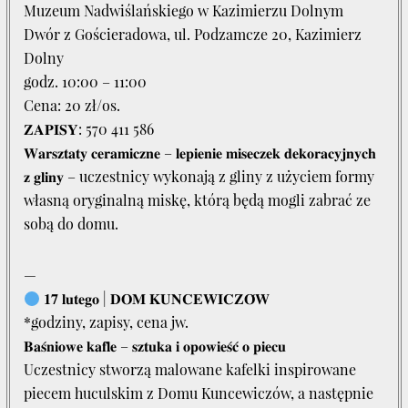
Muzeum Nadwiślańskiego w Kazimierzu Dolnym
Dwór z Gościeradowa, ul. Podzamcze 20, Kazimierz
Dolny
godz. 10:00 – 11:00
Cena: 20 zł/os.
𝐙𝐀𝐏𝐈𝐒𝐘: 570 411 586
𝐖𝐚𝐫𝐬𝐳𝐭𝐚𝐭𝐲 𝐜𝐞𝐫𝐚𝐦𝐢𝐜𝐳𝐧𝐞 – 𝐥𝐞𝐩𝐢𝐞𝐧𝐢𝐞 𝐦𝐢𝐬𝐞𝐜𝐳𝐞𝐤 𝐝𝐞𝐤𝐨𝐫𝐚𝐜𝐲𝐣𝐧𝐲𝐜𝐡
𝐳 𝐠𝐥𝐢𝐧𝐲 – uczestnicy wykonają z gliny z użyciem formy
własną oryginalną miskę, którą będą mogli zabrać ze
sobą do domu.
—
𝟏𝟕 𝐥𝐮𝐭𝐞𝐠𝐨 | 𝐃𝐎𝐌 𝐊𝐔𝐍𝐂𝐄𝐖𝐈𝐂𝐙𝐎́𝐖
*godziny, zapisy, cena jw.
𝐁𝐚𝐬́𝐧𝐢𝐨𝐰𝐞 𝐤𝐚𝐟𝐥𝐞 – 𝐬𝐳𝐭𝐮𝐤𝐚 𝐢 𝐨𝐩𝐨𝐰𝐢𝐞𝐬́𝐜́ 𝐨 𝐩𝐢𝐞𝐜𝐮
Uczestnicy stworzą malowane kafelki inspirowane
piecem huculskim z Domu Kuncewiczów, a następnie