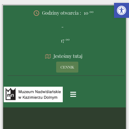
00
Godziny otwarcia :
10
-
00
17
Jesteśmy tutaj
CENNIK