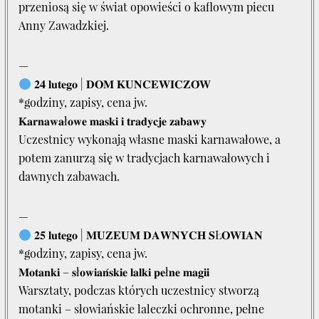
przeniosą się w świat opowieści o kaflowym piecu
Anny Zawadzkiej.
—
𝟐𝟒 𝐥𝐮𝐭𝐞𝐠𝐨 | 𝐃𝐎𝐌 𝐊𝐔𝐍𝐂𝐄𝐖𝐈𝐂𝐙𝐎́𝐖
*godziny, zapisy, cena jw.
𝐊𝐚𝐫𝐧𝐚𝐰𝐚ł𝐨𝐰𝐞 𝐦𝐚𝐬𝐤𝐢 𝐢 𝐭𝐫𝐚𝐝𝐲𝐜𝐣𝐞 𝐳𝐚𝐛𝐚𝐰𝐲
Uczestnicy wykonają własne maski karnawałowe, a
potem zanurzą się w tradycjach karnawałowych i
dawnych zabawach.
—
𝟐𝟓 𝐥𝐮𝐭𝐞𝐠𝐨 | 𝐌𝐔𝐙𝐄𝐔𝐌 𝐃𝐀𝐖𝐍𝐘𝐂𝐇 𝐒Ł𝐎𝐖𝐈𝐀𝐍
*godziny, zapisy, cena jw.
𝐌𝐨𝐭𝐚𝐧𝐤𝐢 – 𝐬ł𝐨𝐰𝐢𝐚𝐧́𝐬𝐤𝐢𝐞 𝐥𝐚𝐥𝐤𝐢 𝐩𝐞ł𝐧𝐞 𝐦𝐚𝐠𝐢𝐢
Warsztaty, podczas których uczestnicy stworzą
motanki – słowiańskie laleczki ochronne, pełne