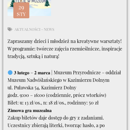
29
STY
AKTUALNOŚCI - NEWS
Zapraszamy dzieci i młodzież na kreatywne warsztaty!
W programie: twórcze zajęcia rzemieślnicze, inspiracje
tradycją, sztuką i naturą!
𝟑 𝐥𝐮𝐭𝐞𝐠𝐨 – 𝟐 𝐦𝐚𝐫𝐜𝐚 | Muzeum Przyrodnicze – oddział
Muzeum Nadwiślańskiego w Kazimierzu Dolnym
ul. Puławska 54, Kazimierz Dolny
godz. 9:00 – 16:00 (codziennie, prócz wtorków)
Bilet: u: 13 zł/os., n: 18 zł/os., rodzinny: 50 zł
𝐙𝐢𝐦𝐨𝐰𝐚 𝐠𝐫𝐚 𝐦𝐮𝐳𝐞𝐚𝐥𝐧𝐚
Zakup biletów daje dostęp do gry z zadaniami.
Uczestnicy zbierają literki, tworząc hasło, a po