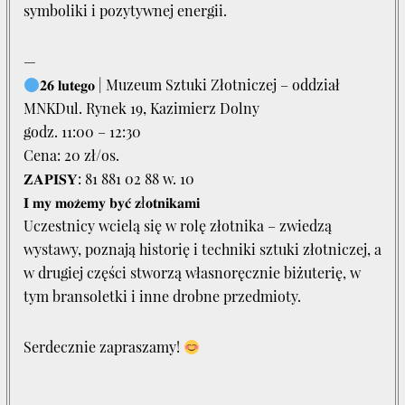
symboliki i pozytywnej energii.
—
𝟐𝟔 𝐥𝐮𝐭𝐞𝐠𝐨 | Muzeum Sztuki Złotniczej – oddział
MNKDul. Rynek 19, Kazimierz Dolny
godz. 11:00 – 12:30
Cena: 20 zł/os.
𝐙𝐀𝐏𝐈𝐒𝐘: 81 881 02 88 w. 10
𝐈 𝐦𝐲 𝐦𝐨𝐳̇𝐞𝐦𝐲 𝐛𝐲𝐜́ 𝐳ł𝐨𝐭𝐧𝐢𝐤𝐚𝐦𝐢
Uczestnicy wcielą się w rolę złotnika – zwiedzą
wystawy, poznają historię i techniki sztuki złotniczej, a
w drugiej części stworzą własnoręcznie biżuterię, w
tym bransoletki i inne drobne przedmioty.
Serdecznie zapraszamy!