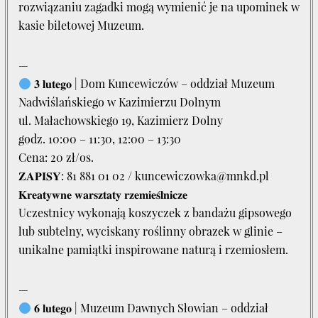
rozwiązaniu zagadki mogą wymienić je na upominek w
kasie biletowej Muzeum.
—
𝟑 𝐥𝐮𝐭𝐞𝐠𝐨 | Dom Kuncewiczów – oddział Muzeum
Nadwiślańskiego w Kazimierzu Dolnym
ul. Małachowskiego 19, Kazimierz Dolny
godz. 10:00 – 11:30, 12:00 – 13:30
Cena: 20 zł/os.
𝐙𝐀𝐏𝐈𝐒𝐘: 81 881 01 02 / kuncewiczowka@mnkd.pl
𝐊𝐫𝐞𝐚𝐭𝐲𝐰𝐧𝐞 𝐰𝐚𝐫𝐬𝐳𝐭𝐚𝐭𝐲 𝐫𝐳𝐞𝐦𝐢𝐞𝐬́𝐥𝐧𝐢𝐜𝐳𝐞
Uczestnicy wykonają koszyczek z bandażu gipsowego
lub subtelny, wyciskany roślinny obrazek w glinie –
unikalne pamiątki inspirowane naturą i rzemiosłem.
—
𝟔 𝐥𝐮𝐭𝐞𝐠𝐨 | Muzeum Dawnych Słowian – oddział