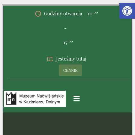
00
Godziny otwarcia :
10
-
00
17
Jesteśmy tutaj
CENNIK