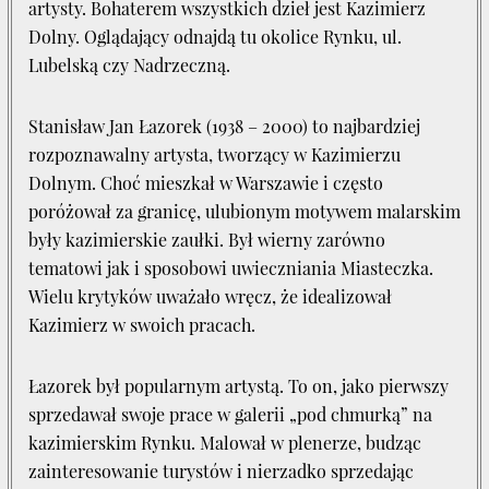
artysty. Bohaterem wszystkich dzieł jest Kazimierz
Dolny. Oglądający odnajdą tu okolice Rynku, ul.
Lubelską czy Nadrzeczną.
Stanisław Jan Łazorek (1938 – 2000) to najbardziej
rozpoznawalny artysta, tworzący w Kazimierzu
Dolnym. Choć mieszkał w Warszawie i często
poróżował za granicę, ulubionym motywem malarskim
były kazimierskie zaułki. Był wierny zarówno
tematowi jak i sposobowi uwieczniania Miasteczka.
Wielu krytyków uważało wręcz, że idealizował
Kazimierz w swoich pracach.
Łazorek był popularnym artystą. To on, jako pierwszy
sprzedawał swoje prace w galerii „pod chmurką” na
kazimierskim Rynku. Malował w plenerze, budząc
zainteresowanie turystów i nierzadko sprzedając