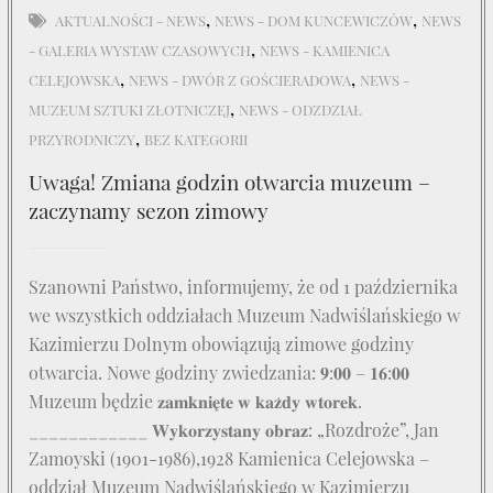
,
,
AKTUALNOŚCI - NEWS
NEWS - DOM KUNCEWICZÓW
NEWS
,
- GALERIA WYSTAW CZASOWYCH
NEWS - KAMIENICA
,
,
CELEJOWSKA
NEWS - DWÓR Z GOŚCIERADOWA
NEWS -
,
MUZEUM SZTUKI ZŁOTNICZEJ
NEWS - ODZDZIAŁ
,
PRZYRODNICZY
BEZ KATEGORII
Uwaga! Zmiana godzin otwarcia muzeum –
zaczynamy sezon zimowy
Szanowni Państwo, informujemy, że od 1 października
we wszystkich oddziałach Muzeum Nadwiślańskiego w
Kazimierzu Dolnym obowiązują zimowe godziny
otwarcia. Nowe godziny zwiedzania: 𝟗:𝟎𝟎 – 𝟏𝟔:𝟎𝟎
Muzeum będzie 𝐳𝐚𝐦𝐤𝐧𝐢𝐞̨𝐭𝐞 𝐰 𝐤𝐚𝐳̇𝐝𝐲 𝐰𝐭𝐨𝐫𝐞𝐤.
____________ 𝐖𝐲𝐤𝐨𝐫𝐳𝐲𝐬𝐭𝐚𝐧𝐲 𝐨𝐛𝐫𝐚𝐳: „Rozdroże”, Jan
Zamoyski (1901-1986),1928 Kamienica Celejowska –
oddział Muzeum Nadwiślańskiego w Kazimierzu