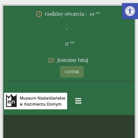
00
Godziny otwarcia :
10
-
00
17
Jesteśmy tutaj
CENNIK