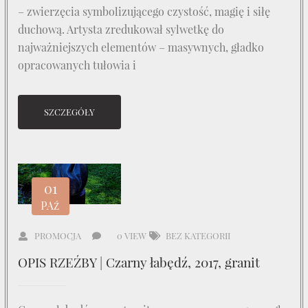
– zwierzęcia symbolizującego czystość, magię i siłę
duchową. Artysta zredukował sylwetkę do
najważniejszych elementów – masywnych, gładko
opracowanych tułowia i
SZCZEGÓŁY
01
PAŹ
PROMOCJA
0 VIEW
BEZ KATEGORII
OPIS RZEŹBY | Czarny łabędź, 2017, granit