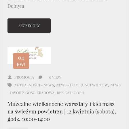
Dolnym
SZCZEGÓŁY
04
KWI
PROMOCJA
0 VIEW
,
,
AKTUALNOŚCI - NEWS
NEWS - DOM KUNCEWICZÓW
NEWS
,
- DWÓR Z GOŚCIERADOWA
BEZ KATEGORII
Muzealne wielkanocne warsztaty i kiermasz
na świeżym powietrzu | 12 kwietnia (sobota),
godz. 10:00-14:00