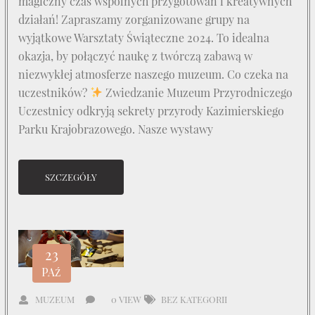
magiczny czas wspólnych przygotowań i kreatywnych
działań! Zapraszamy zorganizowane grupy na
wyjątkowe Warsztaty Świąteczne 2024. To idealna
okazja, by połączyć naukę z twórczą zabawą w
niezwykłej atmosferze naszego muzeum. Co czeka na
uczestników?
Zwiedzanie Muzeum Przyrodniczego
Uczestnicy odkryją sekrety przyrody Kazimierskiego
Parku Krajobrazowego. Nasze wystawy
SZCZEGÓŁY
23
PAŹ
MUZEUM
0 VIEW
BEZ KATEGORII