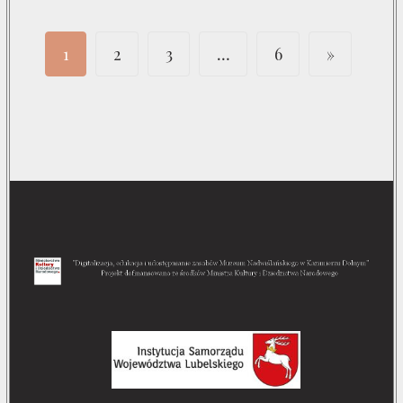
1
2
3
…
6
»