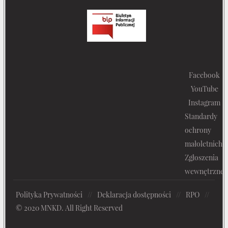
Facebook
YouTube
Instagram
Standardy
ochrony
małoletnich
Zgłoszenia
wewnętrzne
Polityka Prywatności
//
Deklaracja dostępności
//
RPO
//
© 2020 MNKD. All Right Reserved